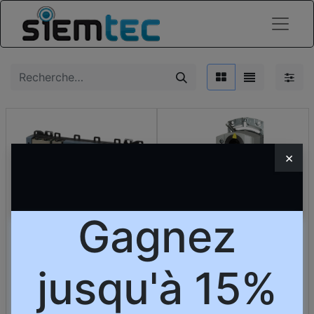
×
Gagnez
[GDB141.1E] Rotary air
[PXC7.E400M]
damper actuator, AC/DC
PXC7.E400M Automation
24 V, 2-position/3-
jusqu'à 15%
Station
position, 5 Nm, 150 s