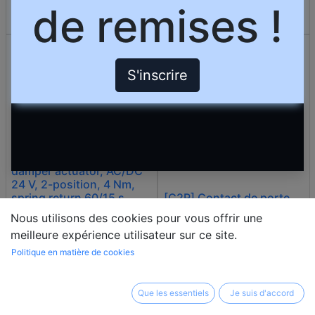
de remises !
396 000,00
DA
17 550,00
DA
S'inscrire
[GPC121.1A] Rotary air
damper actuator, AC/DC
24 V, 2-position, 4 Nm,
spring return 60/15 s
[C2P] Contact de porte
Nous utilisons des cookies pour vous offrir une
meilleure expérience utilisateur sur ce site.
27 750,00
DA
3 872,00
DA
Politique en matière de cookies
Que les essentiels
Je suis d'accord